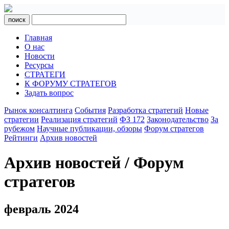
поиск
Главная
О нас
Новости
Ресурсы
СТРАТЕГИ
К ФОРУМУ СТРАТЕГОВ
Задать вопрос
Рынок консалтинга
События
Разработка стратегий
Новые
стратегии
Реализация стратегий
ФЗ 172
Законодательство
За
рубежом
Научные публикации, обзоры
Форум стратегов
Рейтинги
Архив новостей
Архив новостей / Форум
стратегов
февраль 2024