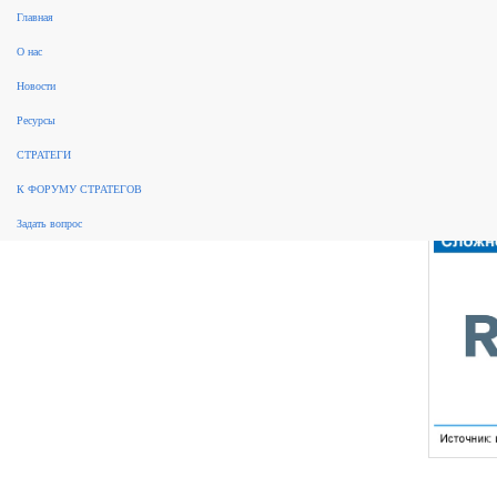
Главная
О нас
Рынок консалтинга
События
Разработка стратегий
Новые
Новости
стратегии
Реализация стратегий
ФЗ 172
Законодательство
За
Нов
рубежом
Научные публикации, обзоры
Форум стратегов
Рейтинги
Архив новостей
Ресурсы
СТРАТЕГИ
К ФОРУМУ СТРАТЕГОВ
Задать вопрос