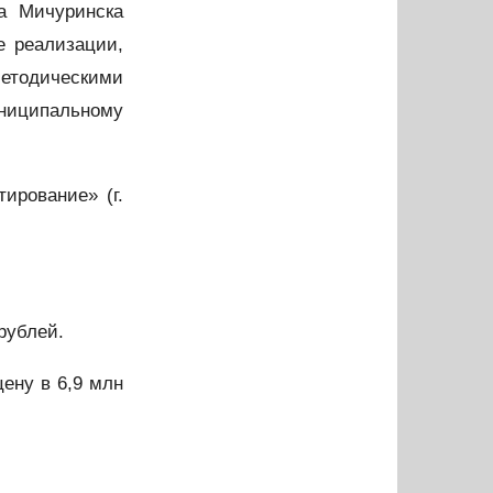
да Мичуринска
е реализации,
етодическими
униципальному
ирование» (г.
рублей.
ену в 6,9 млн