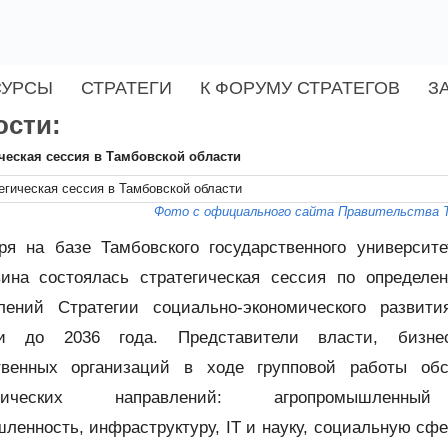
СУРСЫ
СТРАТЕГИ
К ФОРУМУ СТРАТЕГОВ
З
ости:
ческая сессия в Тамбовской области
Фото с официального сайта Правительства 
ря на базе Тамбовского государственного университе
ина состоялась стратегическая сессия по определе
лений Стратегии социально-экономического развити
ти до 2036 года. Представители власти, бизне
твенных организаций в ходе групповой работы об
егических направлений: агропромышленный
ленность, инфраструктуру, IT и науку, социальную сфе