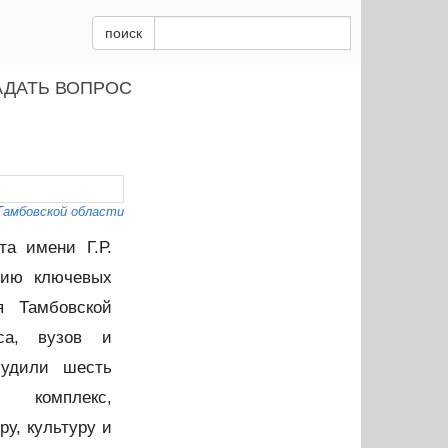
поиск
АДАТЬ ВОПРОС
Тамбовской области
та имени Г.Р.
нию ключевых
я Тамбовской
са, вузов и
судили шесть
 комплекс,
ру, культуру и