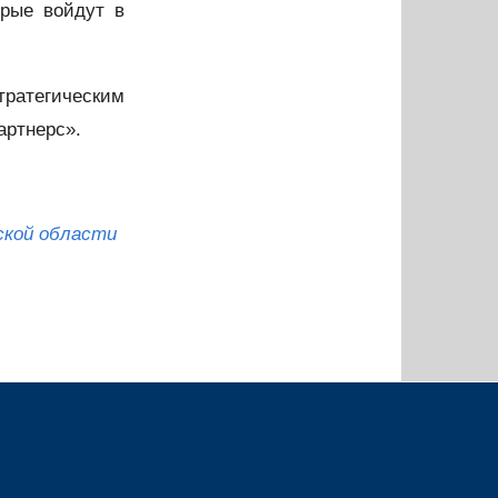
орые войдут в
ратегическим
артнерс».
ской области