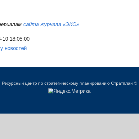
териалам
сайта журнала «ЭКО»
-10 18:05:00
ку новостей
Ресурсный центр по стратегическому планированию Стратплан ©