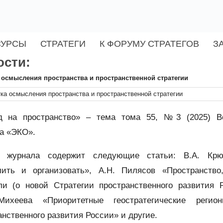
СУРСЫ
СТРАТЕГИ
К ФОРУМУ СТРАТЕГОВ
З
ости:
осмысления пространства и пространственной стратегии
д на пространство» – тема тома 55, №3 (2025) Вс
а «ЭКО».
к журнала содержит следующие статьи: В.А. Крю
ить и организовать», А.Н. Пилясов «Пространство
ли (о новой Стратегии пространственного развития Р
Михеева «Приоритетные геостратегические регио
анственного развития России» и другие.