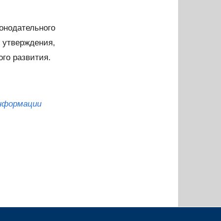
нодательного
 утверждения,
го развития.
нформации