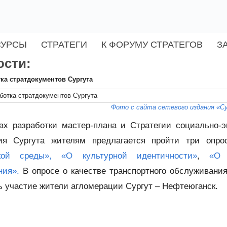
СУРСЫ
СТРАТЕГИ
К ФОРУМУ СТРАТЕГОВ
З
ости:
ка стратдокументов Сургута
Фото с сайта сетевого издания «С
ах разработки мастер-плана и Стратегии социально-э
ия Сургута жителям предлагается пройти три опр
кой среды»,
«О культурной идентичности»
,
«О 
ния».
В опросе о качестве транспортного обслуживания
ь участие жители агломерации Сургут – Нефтеюганск.