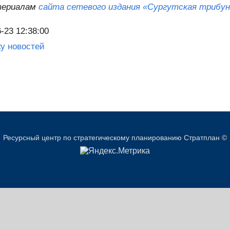
териалам
сайта сетевого издания «Сургутская трибун
-23 12:38:00
ку новостей
Ресурсный центр по стратегическому планированию Стратплан ©