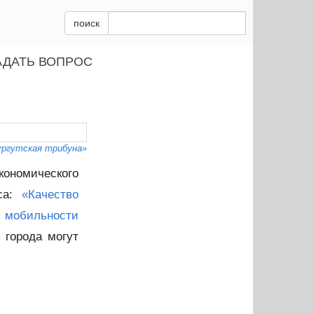
поиск
АДАТЬ ВОПРОС
ургутская трибуна»
кономического
оса:
«Качество
мобильности
 города могут