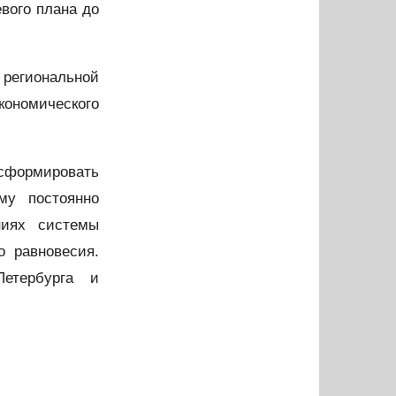
евого плана до
егиональной
ономического
формировать
му постоянно
ниях системы
 равновесия.
Петербурга и