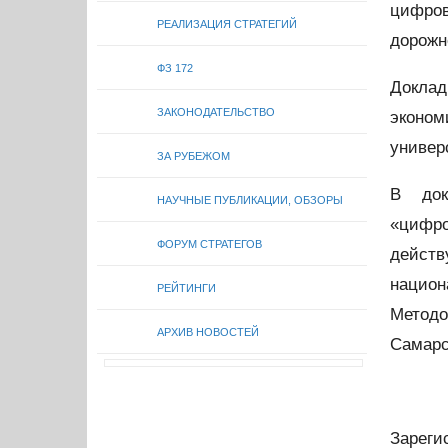
цифров
РЕАЛИЗАЦИЯ СТРАТЕГИЙ
дорожн
ФЗ 172
Докла
ЗАКОНОДАТЕЛЬСТВО
эконом
универ
ЗА РУБЕЖОМ
В док
НАУЧНЫЕ ПУБЛИКАЦИИ, ОБЗОРЫ
«цифро
ФОРУМ СТРАТЕГОВ
дейст
национ
РЕЙТИНГИ
Метод
АРХИВ НОВОСТЕЙ
Самарс
Зареги