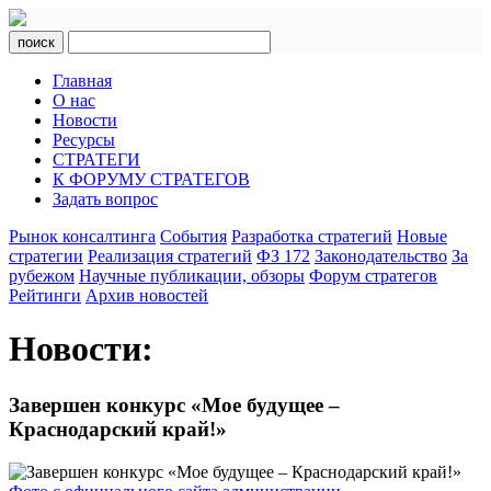
поиск
Главная
О нас
Новости
Ресурсы
СТРАТЕГИ
К ФОРУМУ СТРАТЕГОВ
Задать вопрос
Рынок консалтинга
События
Разработка стратегий
Новые
стратегии
Реализация стратегий
ФЗ 172
Законодательство
За
рубежом
Научные публикации, обзоры
Форум стратегов
Рейтинги
Архив новостей
Новости:
Завершен конкурс «Мое будущее –
Краснодарский край!»