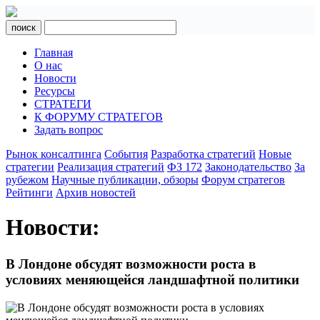
поиск
Главная
О нас
Новости
Ресурсы
СТРАТЕГИ
К ФОРУМУ СТРАТЕГОВ
Задать вопрос
Рынок консалтинга
События
Разработка стратегий
Новые
стратегии
Реализация стратегий
ФЗ 172
Законодательство
За
рубежом
Научные публикации, обзоры
Форум стратегов
Рейтинги
Архив новостей
Новости:
В Лондоне обсудят возможности роста в
условиях меняющейся ландшафтной политики