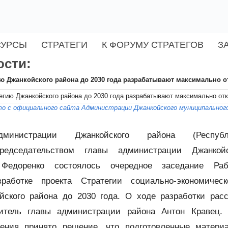
СУРСЫ
СТРАТЕГИ
К ФОРУМУ СТРАТЕГОВ
З
ости:
ю Джанкойского района до 2030 года разрабатывают максимально 
о с официального сайта Администрации Джанкойского муниципального
инистрации Джанкойского района (Респуб
редседательством главы администрации Джанкой
Федоренко состоялось очередное заседание Раб
работке проекта Стратегии социально-экономическ
йского района до 2030 года. О ходе разработки рас
итель главы администрации района Антон Кравец. 
ения принято решение, что подготовленные матери