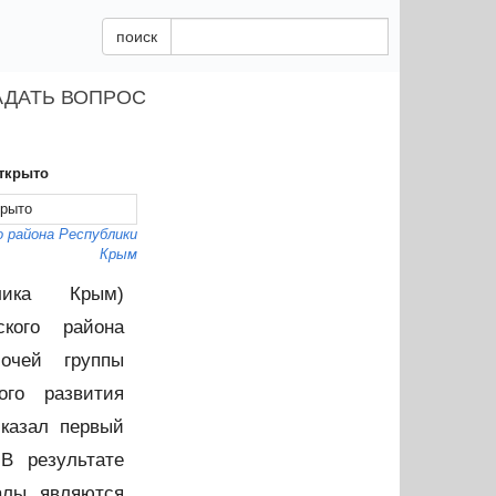
поиск
АДАТЬ ВОПРОС
открыто
 района Республики
Крым
лика Крым)
ского района
очей группы
ого развития
сказал первый
В результате
алы являются