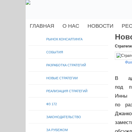
ГЛАВНАЯ
О НАС
НОВОСТИ
РЕ
Нов
РЫНОК КОНСАЛТИНГА
Стратеги
СОБЫТИЯ
Фот
РАЗРАБОТКА СТРАТЕГИЙ
В адм
НОВЫЕ СТРАТЕГИИ
под п
РЕАЛИЗАЦИЯ СТРАТЕГИЙ
Инны 
по раз
ФЗ 172
Джанко
ЗАКОНОДАТЕЛЬСТВО
замест
ЗА РУБЕЖОМ
обсужд