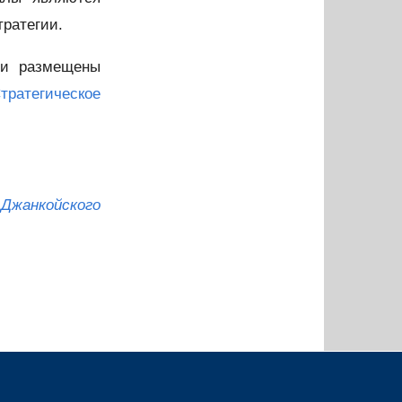
тратегии.
ии размещены
тратегическое
жанкойского