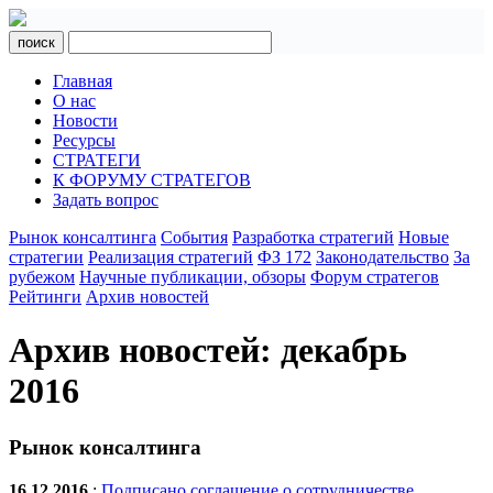
поиск
Главная
О нас
Новости
Ресурсы
СТРАТЕГИ
К ФОРУМУ СТРАТЕГОВ
Задать вопрос
Рынок консалтинга
События
Разработка стратегий
Новые
стратегии
Реализация стратегий
ФЗ 172
Законодательство
За
рубежом
Научные публикации, обзоры
Форум стратегов
Рейтинги
Архив новостей
Архив новостей: декабрь
2016
Рынок консалтинга
16.12.2016
:
Подписано соглашение о сотрудничестве