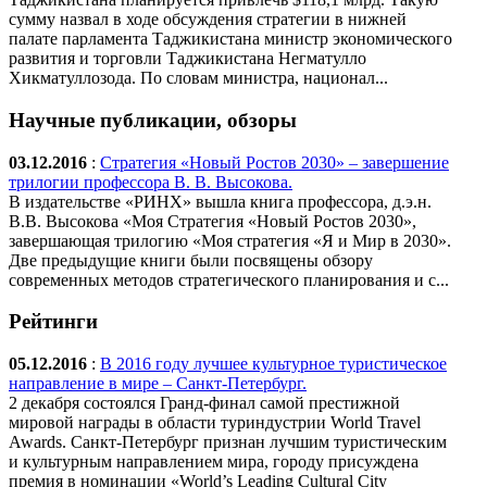
сумму назвал в ходе обсуждения стратегии в нижней
палате парламента Таджикистана министр экономического
развития и торговли Таджикистана Негматулло
Хикматуллозода. По словам министра, национал...
Научные публикации, обзоры
03.12.2016
:
Стратегия «Новый Ростов 2030» – завершение
трилогии профессора В. В. Высокова.
В издательстве «РИНХ» вышла книга профессора, д.э.н.
В.В. Высокова «Моя Стратегия «Новый Ростов 2030»,
завершающая трилогию «Моя стратегия «Я и Мир в 2030».
Две предыдущие книги были посвящены обзору
современных методов стратегического планирования и с...
Рейтинги
05.12.2016
:
В 2016 году лучшее культурное туристическое
направление в мире – Санкт-Петербург.
2 декабря состоялся Гранд-финал самой престижной
мировой награды в области туриндустрии World Travel
Awards. Санкт-Петербург признан лучшим туристическим
и культурным направлением мира, городу присуждена
премия в номинации «World’s Leading Cultural City