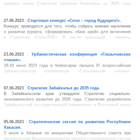
приняли новую Стратегию развития Череповца до 2035 года
«Череповец – территория роста». С докладом о Стратегии
выступил мэр Череповца Вадим Германов. В Стратегии
12 флагманских проектов, каждый б...
27.06.2023
:
Стартовал конкурс «Сочи – город будущего!».
Конкурс проводится для того, чтобы собрать мнения населения
о развитии курорта, сформировать «банк идей» для включения
в Стратегию «Сочи-2035». В числе номинаций – проекты
в санаторно-курортной и туристской сфере, цифровой экономике,
проекты в&n...
23.06.2023
:
Урбанистическая конференция «Глазычевские
чтения».
18-19 июня 2023 года в Чебоксарах прошла XI всероссийская
урбанистическая конференция «Глазычевские чтения».
Центральная тема чтений – обсуждение мастер-плана
Чебоксарской агломерации. Эксперты обсудили нюансы создания
стратегических документов пространственного развития терри...
07.06.2023
:
Стратегия Забайкалья до 2035 года.
В Забайкальском крае утвердили Стратегию социально-
экономического развития до 2035 года. Стратегию разработали
Забайкальский государственный университет и Восточный центр
государственного планирования. Вице-премьер правительства
Забайкалья Владимир Петраков отметил, что реализация
стратегии поз...
05.06.2023
:
Стратегическая сессия по развитию Республики
Хакасия.
3 июня в Абакане по инициативе Общественного совета при
региональном Минэкономразвития прошла стратегическая сессия