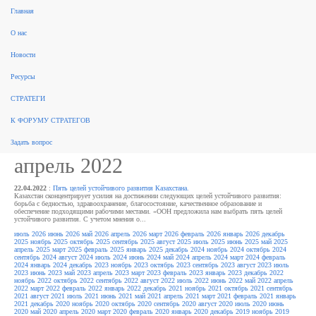
Главная
поиск
О нас
Рынок консалтинга
События
Разработка стратегий
Новые стратегии
Реализация стратегий
ФЗ 172
Новости
Законодательство
За рубежом
Научные публикации, обзоры
Форум стратегов
Рейтинги
Архив
новостей
Ресурсы
Архив новостей / За
СТРАТЕГИ
рубежом
К ФОРУМУ СТРАТЕГОВ
Задать вопрос
апрель 2022
22.04.2022
:
Пять целей устойчивого развития Казахстана.
Казахстан сконцентрирует усилия на достижении следующих целей устойчивого развития:
борьба с бедностью, здравоохранение, благосостояние, качественное образование и
обеспечение подходящими рабочими местами. «ООН предложила нам выбрать пять целей
устойчивого развития. С учетом мнения о...
июль 2026
июнь 2026
май 2026
апрель 2026
март 2026
февраль 2026
январь 2026
декабрь
2025
ноябрь 2025
октябрь 2025
сентябрь 2025
август 2025
июль 2025
июнь 2025
май 2025
апрель 2025
март 2025
февраль 2025
январь 2025
декабрь 2024
ноябрь 2024
октябрь 2024
сентябрь 2024
август 2024
июль 2024
июнь 2024
май 2024
апрель 2024
март 2024
февраль
2024
январь 2024
декабрь 2023
ноябрь 2023
октябрь 2023
сентябрь 2023
август 2023
июль
2023
июнь 2023
май 2023
апрель 2023
март 2023
февраль 2023
январь 2023
декабрь 2022
ноябрь 2022
октябрь 2022
сентябрь 2022
август 2022
июль 2022
июнь 2022
май 2022
апрель
2022
март 2022
февраль 2022
январь 2022
декабрь 2021
ноябрь 2021
октябрь 2021
сентябрь
2021
август 2021
июль 2021
июнь 2021
май 2021
апрель 2021
март 2021
февраль 2021
январь
2021
декабрь 2020
ноябрь 2020
октябрь 2020
сентябрь 2020
август 2020
июль 2020
июнь
2020
май 2020
апрель 2020
март 2020
февраль 2020
январь 2020
декабрь 2019
ноябрь 2019