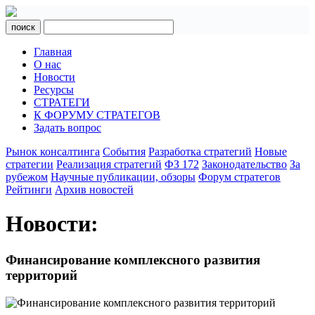
поиск
Главная
О нас
Новости
Ресурсы
СТРАТЕГИ
К ФОРУМУ СТРАТЕГОВ
Задать вопрос
Рынок консалтинга
События
Разработка стратегий
Новые
стратегии
Реализация стратегий
ФЗ 172
Законодательство
За
рубежом
Научные публикации, обзоры
Форум стратегов
Рейтинги
Архив новостей
Новости:
Финансирование комплексного развития
территорий