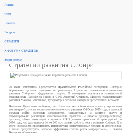
Главная
поиск
О нас
Рынок консалтинга
События
Разработка стратегий
Новые стратегии
Реализация стратегий
ФЗ 172
Новости
Законодательство
За рубежом
Научные публикации, обзоры
Форум стратегов
Рейтинги
Архив
новостей
Ресурсы
Новости:
СТРАТЕГИ
К ФОРУМУ СТРАТЕГОВ
Разработка плана реализации
Задать вопрос
Стратегии развития Сибири
20 июля заместитель Председателя Правительства Российской Федерации Виктория
Абрамченко провела совещание по реализации Стратегии социально-экономического
развития Сибирского федерального округа. В совещании участвовали полномочный
представитель Президента России в СФО Анатолий Серышев, Министр экономического
развития Максим Решетников, губернаторы регионов Сибири и представители ведомств.
Виктория Абрамченко сообщила, что Правительство в ближайшее время утвердит план
реализации Стратегии социально-экономического развития СФО до 2035 года, в который
должны войти ключевые мероприятия, направленные на развитие округа и
стимулирование реализации инвестиционных проектов. «Согласно предварительному
прогнозу, объем инвестиций в проекты СФО должен превысить 6 трлн рублей до
2030 года, что даст прирост более 200 тыс. новых рабочих мест в регионах Сибири. Для
этого необходимо сформировать приоритетные инвестиционные проекты и мероприятия,
а также предусмотреть наиболее эффективные точки роста макрорегиона», – сказала
Виктория Абрамченко.