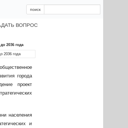
поиск
АДАТЬ ВОПРОС
до 2036 года
общественное
звития города
дение проект
ратегических
зни населения
атегических и