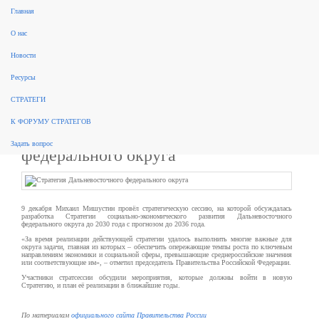
Главная
поиск
О нас
Рынок консалтинга
События
Разработка стратегий
Новые стратегии
Реализация стратегий
ФЗ 172
Новости
Законодательство
За рубежом
Научные публикации, обзоры
Форум стратегов
Рейтинги
Архив
новостей
Ресурсы
Новости:
СТРАТЕГИ
К ФОРУМУ СТРАТЕГОВ
Стратегия Дальневосточного
Задать вопрос
федерального округа
9 декабря Михаил Мишустин провёл стратегическую сессию, на которой обсуждалась
разработка Стратегии социально-экономического развития Дальневосточного
федерального округа до 2030 года с прогнозом до 2036 года.
«За время реализации действующей стратегии удалось выполнить многие важные для
округа задачи, главная из которых – обеспечить опережающие темпы роста по ключевым
направлениям экономики и социальной сферы, превышающие среднероссийские значения
или соответствующие им», – отметил председатель Правительства Российской Федерации.
Участники стратсессии обсудили мероприятия, которые должны войти в новую
Стратегию, и план её реализации в ближайшие годы.
По материалам
официального сайта Правительства России