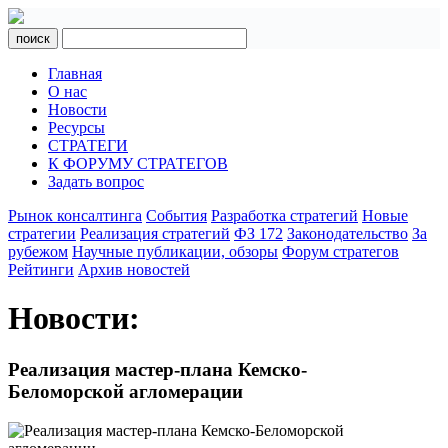
поиск
Главная
О нас
Новости
Ресурсы
СТРАТЕГИ
К ФОРУМУ СТРАТЕГОВ
Задать вопрос
Рынок консалтинга
События
Разработка стратегий
Новые
стратегии
Реализация стратегий
ФЗ 172
Законодательство
За
рубежом
Научные публикации, обзоры
Форум стратегов
Рейтинги
Архив новостей
Новости:
Реализация мастер-плана Кемско-
Беломорской агломерации