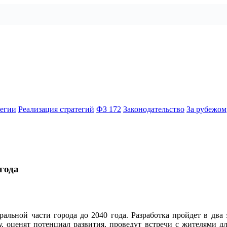
тегии
Реализация стратегий
ФЗ 172
Законодательство
За рубежом
года
альной части города до 2040 года. Разработка пройдет в два 
, оценят потенциал развития, проведут встречи с жителями д