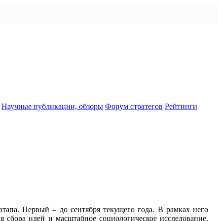
Научные публикации, обзоры
Форум стратегов
Рейтинги
этапа. Первый – до сентября текущего года. В рамках него
ля сбора идей и масштабное социологическое исследование.