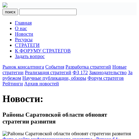
поиск
Главная
О нас
Новости
Ресурсы
СТРАТЕГИ
К ФОРУМУ СТРАТЕГОВ
Задать вопрос
Рынок консалтинга
События
Разработка стратегий
Новые
стратегии
Реализация стратегий
ФЗ 172
Законодательство
За
рубежом
Научные публикации, обзоры
Форум стратегов
Рейтинги
Архив новостей
Новости:
Районы Саратовской области обновят
стратегии развития