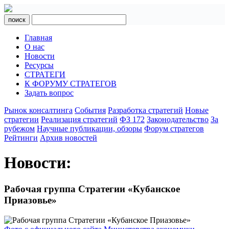
поиск
Главная
О нас
Новости
Ресурсы
СТРАТЕГИ
К ФОРУМУ СТРАТЕГОВ
Задать вопрос
Рынок консалтинга
События
Разработка стратегий
Новые
стратегии
Реализация стратегий
ФЗ 172
Законодательство
За
рубежом
Научные публикации, обзоры
Форум стратегов
Рейтинги
Архив новостей
Новости:
Рабочая группа Стратегии «Кубанское
Приазовье»