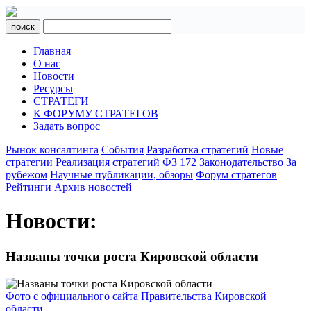
поиск
Главная
О нас
Новости
Ресурсы
СТРАТЕГИ
К ФОРУМУ СТРАТЕГОВ
Задать вопрос
Рынок консалтинга
События
Разработка стратегий
Новые
стратегии
Реализация стратегий
ФЗ 172
Законодательство
За
рубежом
Научные публикации, обзоры
Форум стратегов
Рейтинги
Архив новостей
Новости:
Названы точки роста Кировской области
Фото с официального сайта Правительства Кировской
области