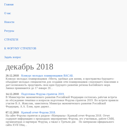
Главная
поиск
О нас
Рынок консалтинга
События
Разработка стратегий
Новые стратегии
Реализация стратегий
ФЗ 172
Новости
Законодательство
За рубежом
Научные публикации, обзоры
Форум стратегов
Рейтинги
Архив
новостей
Ресурсы
Архив новостей / Форум
СТРАТЕГИ
стратегов
К ФОРУМУ СТРАТЕГОВ
Задать вопрос
декабрь 2018
20.12.2018
:
Конкурс молодых планировщиков ВАСАБ.
Конкурс молодых планировщиков «Места, удобные для жизни, и пространства будущего»
объединит молодых специалистов для создания сети планировщиков следующего поколения и
даст возможность представить свои идеи будущего развития региона Балтийского моря.
Заявки принимаются до 17 января 20...
14.12.2018
:
Подготовка Форума стратегов 2019.
В Министерстве экономического развития Российской Федерации состоялась рабочая встреча
по обсуждению тематики и вопросов подготовки Форума стратегов 2019. Во встрече приняли
участие В.А. Живулин, заместитель Министра экономического развития Российской
Федерации, А.А. Елин, врио директ...
07.12.2018
:
Краткий отчет Форума 2018.
На сайте Форума стратегов в разделе «Материалы» Краткий отчет Форума 2018. Отчет
содержит информацию о прошедших мероприятиях Форума, его участниках, работе СМИ,
организаторах и партнерах Форума, а также о Третьем дне. По материалам официального
сайта XVII Общ...