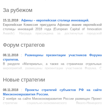
рассказала о новой редакции Стратегии, скорректированной с
учетом результатов, достигнутых по итогам первого этапа ее
За рубежом
реализации ...
15.11.2018
:
Афины – европейская столица инноваций.
Европейская Комиссия присудила Афинам звание европейской
столицы инноваций 2018 года (European Capital of Innovation
Awards). Награда присуждена за достигнутые городской
администрацией успехи в преодолении социальных и
экономических проблем с активным использованием инноваци...
Форум стратегов
08.11.2018
:
Размещены презентации участников Форума
стратегов.
В разделе «Материалы», а также на страничках отдельных
мероприятий, размещены презентации участников Форума. С
презентациями докладчиков международной научной
конференции RSA «Urban and Regional Resilience: Strategies for
Новые стратегии
Success», можно ознакомиться на странице мероприяти...
08.11.2018
:
Проекты стратегий субъектов РФ на сайте
Минэкономразвития России.
2 ноября на сайте Минэкономразвития России размещен Проект
стратегии социально-экономического Ямало-Ненецкого
автономного округа до 2030 года (первичное размещение). 6