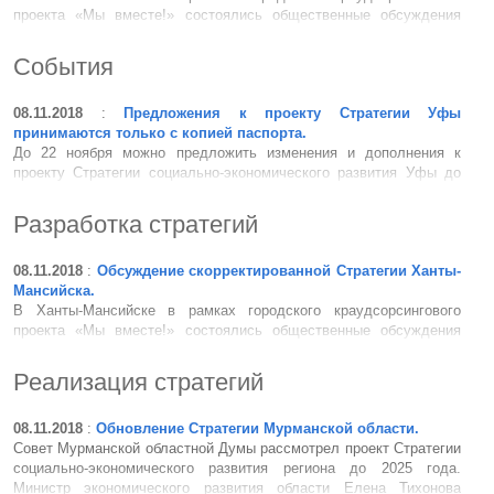
проекта «Мы вместе!» состоялись общественные обсуждения
корректировки Стратегии социально-экономического развития
города Ханты-Мансийска до 2020 года и на период до 2030 года.
События
Во встрече приняли участие более девяноста человек &ndas...
08.11.2018
:
Предложения к проекту Стратегии Уфы
принимаются только с копией паспорта.
До 22 ноября можно предложить изменения и дополнения к
проекту Стратегии социально-экономического развития Уфы до
2030 года, а также подать заявку на выступление на публичных
слушаниях по Стратегии, которые состоятся 28 ноября
Разработка стратегий
в Городском дворце культуры. Разработчик Стратегии &nda...
08.11.2018
:
Обсуждение скорректированной Стратегии Ханты-
Мансийска.
В Ханты-Мансийске в рамках городского краудсорсингового
проекта «Мы вместе!» состоялись общественные обсуждения
корректировки Стратегии социально-экономического развития
города Ханты-Мансийска до 2020 года и на период до 2030 года.
Реализация стратегий
Во встрече приняли участие более девяноста человек &ndas...
08.11.2018
:
Обновление Стратегии Мурманской области.
Совет Мурманской областной Думы рассмотрел проект Стратегии
социально-экономического развития региона до 2025 года.
Министр экономического развития области Елена Тихонова