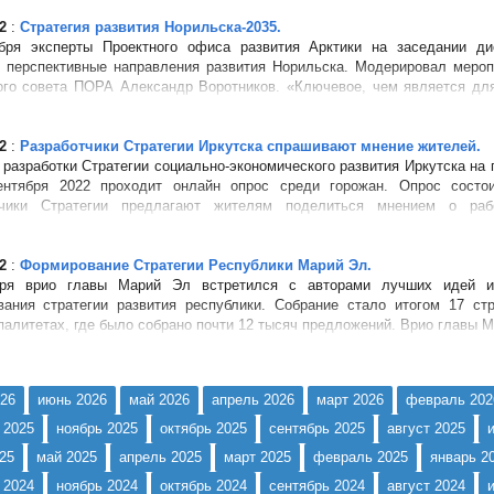
2
:
Стратегия развития Норильска-2035.
бря эксперты Проектного офиса развития Арктики на заседании ди
 перспективные направления развития Норильска. Модерировал мероп
ого совета ПОРА Александр Воротников. «Ключевое, чем является для
 &ndas...
2
:
Разработчики Стратегии Иркутска спрашивают мнение жителей.
 разработки Стратегии социально-экономического развития Иркутска на 
ентября 2022 проходит онлайн опрос среди горожан. Опрос состои
тчики Стратегии предлагают жителям поделиться мнением о раб
а, к...
2
:
Формирование Стратегии Республики Марий Эл.
бря врио главы Марий Эл встретился с авторами лучших идей 
ания стратегии развития республики. Собрание стало итогом 17 стр
палитетах, где было собрано почти 12 тысяч предложений. Врио главы 
того, ч...
26
июнь 2026
май 2026
апрель 2026
март 2026
февраль 202
 2025
ноябрь 2025
октябрь 2025
сентябрь 2025
август 2025
25
май 2025
апрель 2025
март 2025
февраль 2025
январь 2
 2024
ноябрь 2024
октябрь 2024
сентябрь 2024
август 2024