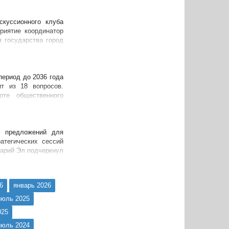
скуссионного клуба
риятие координатор
 государства город
период до 2036 года
т из 18 вопросов.
оте общественного
и предложений для
атегических сессий
Марий Эл подчеркнул
6
январь 2026
июль 2025
025
июль 2024