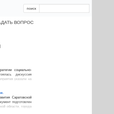
поиск
АДАТЬ ВОПРОС
й
атегии социально-
оялась дискуссия
оприятия указали на
и.
звития Саратовской
окумент подготовлен
ой области, города