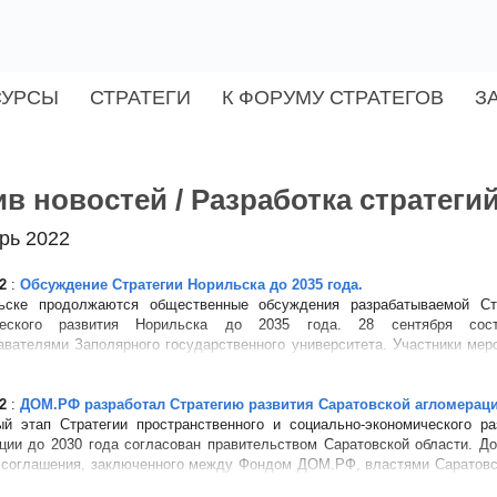
СУРСЫ
СТРАТЕГИ
К ФОРУМУ СТРАТЕГОВ
З
в новостей / Разработка стратеги
рь 2022
2
:
Обсуждение Стратегии Норильска до 2035 года.
ьске продолжаются общественные обсуждения разрабатываемой Стр
ческого развития Норильска до 2035 года. 28 сентября сост
авателями Заполярного государственного университета. Участники мер
мость создания но...
2
:
ДОМ.РФ разработал Стратегию развития Саратовской агломераци
й этап Стратегии пространственного и социально-экономического ра
ции до 2030 года согласован правительством Саратовской области. Д
 соглашения, заключенного между Фондом ДОМ.РФ, властями Саратовск
 Сара...