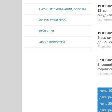
19.09.202
НАУЧНЫЕ ПУБЛИКАЦИИ, ОБЗОРЫ
13 сентя
обсудили
экспертн
ФОРУМ СТРАТЕГОВ
Норильск
РЕЙТИНГИ
15.09.202
В рамках
до 25 с
АРХИВ НОВОСТЕЙ
Разрабо
транспорт
07.09.202
5 сентя
формиров
в муници
важность 
июль 20
декабрь
июнь 20
декабрь