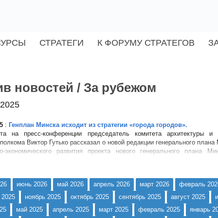
СУРСЫ
СТРАТЕГИ
К ФОРУМУ СТРАТЕГОВ
З
в новостей / За рубежом
 2025
5
:
Генплан Минска исходит из стратегии «города городов».
ста на пресс-конференции председатель комитета архитектуры и г
полкома Виктор Гутько рассказал о новой редакции генерального плана 
о-экономического развития проекта нового генерального плана М
я города составит...
26
июнь 2026
май 2026
апрель 2026
март 2026
февраль 202
 2025
ноябрь 2025
октябрь 2025
сентябрь 2025
август 2025
25
май 2025
апрель 2025
март 2025
февраль 2025
январь 2