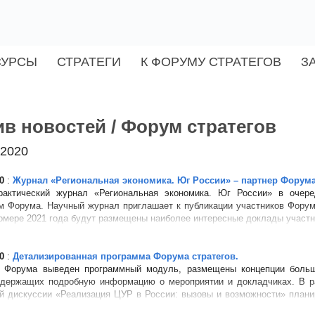
СУРСЫ
СТРАТЕГИ
К ФОРУМУ СТРАТЕГОВ
З
в новостей / Форум стратегов
 2020
0
:
Журнал «Региональная экономика. Юг России» – партнер Форума 
рактический журнал «Региональная экономика. Юг России» в очер
м Форума. Научный журнал приглашает к публикации участников Форум
омере 2021 года будут размещены наиболее интересные доклады участни
0
:
Детализированная программа Форума стратегов.
е Форума выведен программный модуль, размещены концепции больш
одержащих подробную информацию о мероприятии и докладчиках. В р
й дискуссии «Реализация ЦУР в России: вызовы и возможности» плани
а Фетисова,...