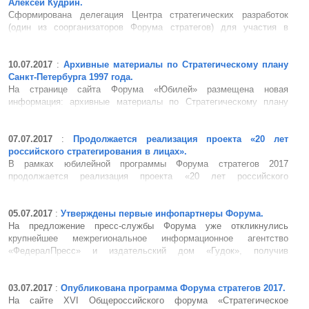
Алексей Кудрин.
Сформирована делегация Центра стратегических разработок
(один из соорганизаторов Форума стратегов) для участия в
Форуме. На Форум приедут: Алексей Кудрин, председатель
совета ЦСР, Мария Шклярук, вице-президент ЦСР, Павел
Демидов, руководитель департамента коммуникаций ЦСР, а
10.07.2017
:
Архивные материалы по Стратегическому плану
также эксперты &nb...
Санкт-Петербурга 1997 года.
На странице сайта Форума «Юбилей» размещена новая
информация: архивные материалы по Стратегическому плану
Санкт-Петербурга 1997 года (http://forumstrategov.ru/rus/295.html).
По материалам сайта XVI Общероссийского форума
«Стратегическое планирование в регионах и городах России&r...
07.07.2017
:
Продолжается реализация проекта «20 лет
российского стратегирования в лицах».
В рамках юбилейной программы Форума стратегов 2017
продолжается реализация проекта «20 лет российского
стратегирования в лицах». Суть проекта – формирование
юбилейного праздничного «Клуба стратегов», объединяющего
консультантов и практиков, пионеров и мэтров стратегичес...
05.07.2017
:
Утверждены первые инфопартнеры Форума.
На предложение пресс-службы Форума уже откликнулись
крупнейшее межрегиональное информационное агентство
«ФедералПресс» и издательский дом «Гудок», получив
категорию генеральных информационных партнеров. «Российская
газета» станет традиционным информационным партне...
03.07.2017
:
Опубликована программа Форума стратегов 2017.
На сайте XVI Общероссийского форума «Стратегическое