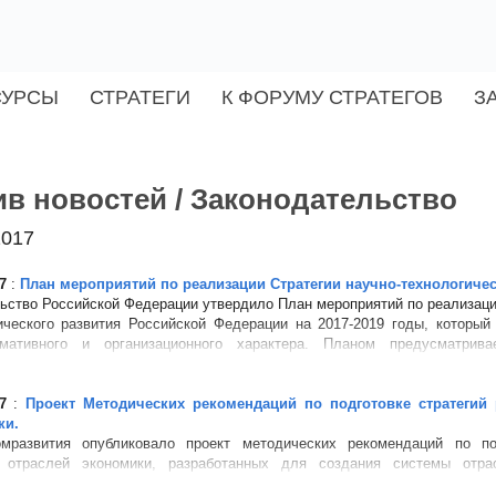
СУРСЫ
СТРАТЕГИ
К ФОРУМУ СТРАТЕГОВ
З
в новостей / Законодательство
2017
7
:
План мероприятий по реализации Стратегии научно-технологичес
ьство Российской Федерации утвердило План мероприятий по реализаци
ического развития Российской Федерации на 2017-2019 годы, который
мативного и организационного характера. Планом предусматрива
ние государственной пр...
7
:
Проект Методических рекомендаций по подготовке стратегий 
ки.
мразвития опубликовало проект методических рекомендаций по по
я отраслей экономики, разработанных для создания системы отра
ческого планирования и направленных на унификацию подходов форми