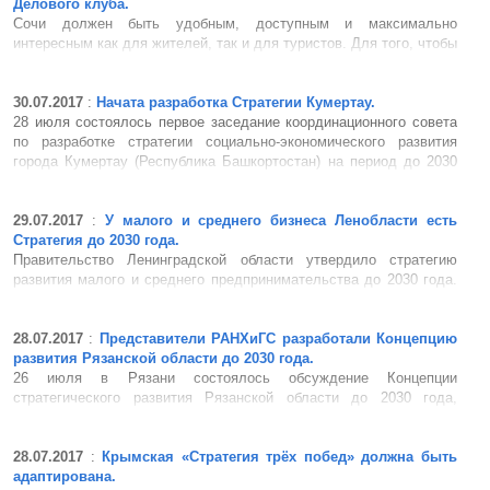
Делового клуба.
Сочи должен быть удобным, доступным и максимально
интересным как для жителей, так и для туристов. Для того, чтобы
этого достигнуть нужно что-то менять. О том, что конкретно
нуждается в изменениях и обсуждали на очередной встрече
Сочинского делового клуба. В заседании участвовали
30.07.2017
:
Начата разработка Стратегии Кумертау.
управляющий директор...
28 июля состоялось первое заседание координационного совета
по разработке стратегии социально-экономического развития
города Кумертау (Республика Башкортостан) на период до 2030
года. «Специфика стратегического развития нашего городского
округа заключается в том, что Кумертау является моногоро...
29.07.2017
:
У малого и среднего бизнеса Ленобласти есть
Стратегия до 2030 года.
Правительство Ленинградской области утвердило стратегию
развития малого и среднего предпринимательства до 2030 года.
Регион стал первым в стране, где разработан и утвержден
отраслевой документ стратегического планирования. Заложенные
в Стратегии мероприятия позволят к 2030 году увеличить оборот
28.07.2017
:
Представители РАНХиГС разработали Концепцию
мало...
развития Рязанской области до 2030 года.
26 июля в Рязани состоялось обсуждение Концепции
стратегического развития Рязанской области до 2030 года,
разработанной Российской академией народного хозяйства и
госслужбы при Президенте РФ. В мероприятии приняли участие
глава Рязанского региона Николай Любимов, заместитель
28.07.2017
:
Крымская «Стратегия трёх побед» должна быть
Министра экономического ...
адаптирована.