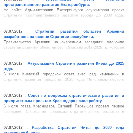
пространственного развития Екатеринбурга.
На сайте Администрации Екатеринбурга опубликован проект
Стратегии пространственного развития города до 2030 года,
работа над которым велась с 2016 года. Главная стратегическая
цель пространственного развития Екатеринбурга заключается в
обеспечении устойчивого и сбалансированного развития г...
07.07.2017
:
Стратегии развития областей Армении
разработаны на основе Стратегии республики.
Правительство Армении на очередном заседании одобрило
стратегии развития областей республики на 2017-2025 гг., которые
были разработаны на основе Стратегии территориального
развития Республики Армения на 2016-2025 гг. Основными целями
стратегий являются: расширение занятости, развитие
07.07.2017
:
Актуализация Стратегии развития Киева до 2025
человеческого ...
года.
6 июля Киевский городской совет внес ряд изменений в
Стратегию развития города до 2025 года. По словам первого
заместителя главы Киевской горгосадминистрации Геннадия
Плиса, общий план изменений состоит не в редактировании
старых планов, а в их актуализации. В частности, новая версия
07.07.2017
:
Совет по вопросам стратегического развития и
документа анонс...
приоритетным проектам Краснодара начал работу.
6 июля глава Краснодара Евгений Первышов провел первое
заседание Совета по вопросам стратегического развития и
приоритетным проектам при главе города, на котором обсудили
направления деятельности Совета и первые предлагаемые
проекты. В заседании приняли участие заместитель главы
07.07.2017
:
Разработка Стратегии Читы до 2030 года
Краснодара Владислав...
стартовала 6 июля.