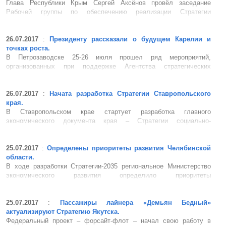
Глава Республики Крым Сергей Аксёнов провёл заседание
Рабочей группы по обеспечению реализации Стратегии
социально-экономического развития Республики Крым до 2030
года. Сергей Аксёнов подчеркнул, что стратегия должна быть
адаптирована для граждан. «Человек, читая документ, должен
26.07.2017
:
Президенту рассказали о будущем Карелии и
найти меропри...
точках роста.
В Петрозаводске 25-26 июля прошел ряд мероприятий,
организованных при поддержке Агентства стратегических
инициатив (АСИ). Во время Делового форума «Карелия: точки
роста» участники познакомились с проектами АСИ, затем эти
проекты, в том числе «Магазин верных решений» (лучшие п...
26.07.2017
:
Начата разработка Стратегии Ставропольского
края.
В Ставропольском крае стартует разработка главного
экономического документа края – Стратегии социально-
экономического развития региона до 2035 года. В ходе работы
над Стратегией должны быть найдены способы повышения
конкурентоспособности экономики края, развития «реального
25.07.2017
:
Определены приоритеты развития Челябинской
сектора»...
области.
В ходе разработки Стратегии-2035 региональное Министерство
экономического развития определило приоритеты
экономического, инновационного, внешнеэкономического,
регионального и пространственного развития Южного Урала. На
площадке многофункционального центра «Территория бизнеса»
25.07.2017
:
Пассажиры лайнера «Демьян Бедный»
прошли три ...
актуализируют Стратегию Якутска.
Федеральный проект – форсайт-флот – начал свою работу в