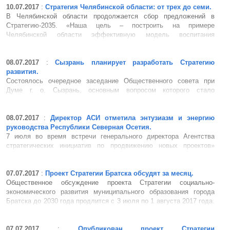
Народном Хурале (Парламенте) республики. На рабочей встрече
10.07.2017
:
Стратегия Челябинской области: от трех до семи.
с министром экономи...
В Челябинской области продолжается сбор предложений в
Стратегию-2035. «Наша цель – построить на примере
Челябинской области эффективную модель воспитания
социально и экономически активных граждан, разработать
«дорожную карту» из конкретных предложений для
Стратегии-2035»...
08.07.2017
:
Сызрань планирует разработать Стратегию
развития.
Состоялось очередное заседание Общественного совета при
Думе г. о. Сызрань, основным вопросом которого стало
социально-экономическое развитие города. С докладом
выступила и. о. руководителя Управления экономического
развития и инвестиций муниципалитета Лариса Бобровникова.
08.07.2017
:
Директор АСИ отметила энтузиазм и энергию
Члены Общественного совета...
руководства Республики Северная Осетия.
7 июля во время встречи генерального директора Агентства
стратегических инициатив по продвижению новых проектов»
(АСИ) Светланы Чупшевой и Главы РСО-Алания Вячеслава
Битарова обсуждены актуальные вопросы развития
инвестиционной и предпринимательской деятельности
07.07.2017
:
Проект Стратегии Братска обсудят за месяц.
республики и подписано соглашен...
Общественное обсуждение проекта Стратегии социально-
экономического развития муниципального образования города
Братска до 2030 года продлится с 3 июля по 1 августа 2017 года.
В 2017 году завершается реализация Комплексной программы
социально-экономического развития города Братска на 2008-2017
годы. П...
07.07.2017
:
Опубликован проект Стратегии