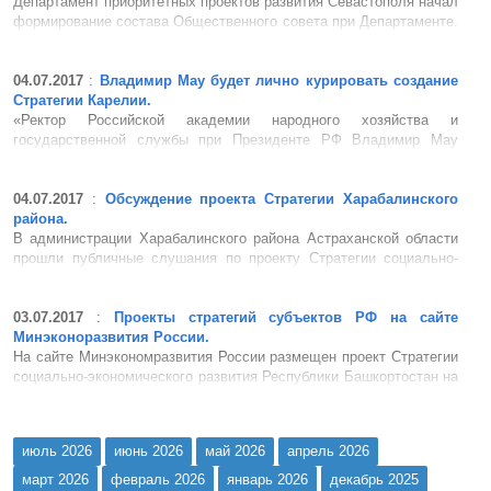
Департамент приоритетных проектов развития Севастополя начал
формирование состава Общественного совета при Департаменте.
Формирование Общественного совета происходит по итогам
рассмотрения личных заявлений от кандидатов, изъявивших
желание состоять в Общественном совете, а также предложений
04.07.2017
:
Владимир Мау будет лично курировать создание
по канди...
Стратегии Карелии.
«Ректор Российской академии народного хозяйства и
государственной службы при Президенте РФ Владимир Мау
будет лично курировать создание Стратегии Карелии», – заявил
врио главы Карелии Артур Парфенчиков. Врио главы Карелии
предложил ректору ПетрГУ Анатолию Воронину подключить вуз к
04.07.2017
:
Обсуждение проекта Стратегии Харабалинского
...
района.
В администрации Харабалинского района Астраханской области
прошли публичные слушания по проекту Стратегии социально-
экономического развития муниципального образования
«Харабалинский район» на 2017-2026 годы. С основными
положениями Стратегии участников публичных слушаний
03.07.2017
:
Проекты стратегий субъектов РФ на сайте
познакомила пред...
Минэконоразвития России.
На сайте Минэкономразвития России размещен проект Стратегии
социально-экономического развития Республики Башкортостан на
период до 2030 года. По материалам официального сайта
Минэкономразвития России...
июль 2026
июнь 2026
май 2026
апрель 2026
март 2026
февраль 2026
январь 2026
декабрь 2025