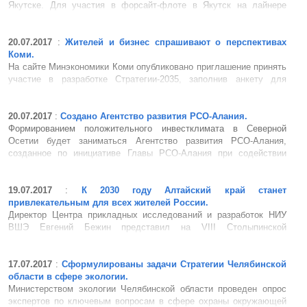
Якутске. Для участия в форсайт-флоте в Якутск на лайнере
«Демьян Бедный» прибыли эксперты программы ООН по
развитию населенных пунктов, а также АСИ, сотрудники аппарата
правительства РФ и Минвостокразвития. Наш горизонт ...
20.07.2017
:
Жителей и бизнес спрашивают о перспективах
Коми.
На сайте Минэкономики Коми опубликовано приглашение принять
участие в разработке Стратегии-2035, заполнив анкету для
мониторинга общественного мнения относительно перспектив
социально-экономического развития Республики Коми до 2035
года. Высказать свое мнение жители и представители бизнеса
20.07.2017
:
Создано Агентство развития РСО-Алания.
смогут в ...
Формированием положительного инвестклимата в Северной
Осетии будет заниматься Агентство развития РСО-Алания,
созданное по инициативе Главы РСО-Алания при содействии
Леонтьевского центра. Генеральный директор Агентства развития
Павел Игнатьев рассказал: «Наша работа с Леонтьевским
центром будет...
19.07.2017
:
К 2030 году Алтайский край станет
привлекательным для всех жителей России.
Директор Центра прикладных исследований и разработок НИУ
ВШЭ Евгений Бежин представил на VIII Столыпинской
конференции «Экономика сибирских регионов: выбор
приоритетов» экспертную оценку перспектив развития Алтайского
края до 2030 года. Среди возможностей для дальнейшего
17.07.2017
:
Сформулированы задачи Стратегии Челябинской
развития региона...
области в сфере экологии.
Министерством экологии Челябинской области проведен опрос
экспертов по ключевым вопросам в сфере охраны окружающей