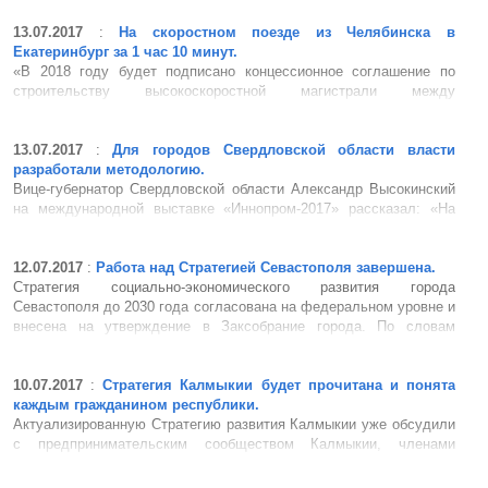
транспорта города Чебоксары на период 2017-2021 гг. Для
совершенствования маршрутной сети Чебоксар привлекли
13.07.2017
:
На скоростном поезде из Челябинска в
Научно-исследовательский и про...
Екатеринбург за 1 час 10 минут.
«В 2018 году будет подписано концессионное соглашение по
строительству высокоскоростной магистрали между
Екатеринбургом и Челябинском, затем два года уйдут на
проектные работы и прохождение экспертизы, в 2020 году
начнётся строительство ВСМ», – сообщил на круглом столе
13.07.2017
:
Для городов Свердловской области власти
«Страт...
разработали методологию.
Вице-губернатор Свердловской области Александр Высокинский
на международной выставке «Иннопром-2017» рассказал: «На
сегодня разработана единая методология стратегического
планирования развития городов для всей Свердловской области.
47 муниципальных образований у нас в этом процессе...
12.07.2017
:
Работа над Стратегией Севастополя завершена.
Стратегия социально-экономического развития города
Севастополя до 2030 года согласована на федеральном уровне и
внесена на утверждение в Заксобрание города. По словам
Директора департамента экономики Правительства города
Элимдара Ахтемова, документ был доработан с учетом ряда
поправок от федеральных...
10.07.2017
:
Стратегия Калмыкии будет прочитана и понята
каждым гражданином республики.
Актуализированную Стратегию развития Калмыкии уже обсудили
с предпринимательским сообществом Калмыкии, членами
фракции «Единая Россия», а также в Калмыцком
государственном университете, Общественной палате, в