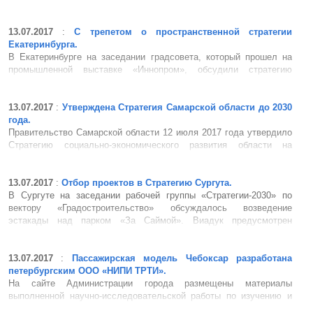
среды в перспективе до 2035 года. По результатам опроса
сформулированы 10 гипотез о том, что позволит наиболее
эффективно снизить риски по увеличению экологической
13.07.2017
:
С трепетом о пространственной стратегии
нагрузки на регион, а...
Екатеринбурга.
В Екатеринбурге на заседании градсовета, который прошел на
промышленной выставке «Иннопром», обсудили стратегию
пространственного развития города. Эксперты обратили внимание
на необходимость сохранения «зеленых зон» и исторических
памятников и подвергли критике утверждение о ...
13.07.2017
:
Утверждена Стратегия Самарской области до 2030
года.
Правительство Самарской области 12 июля 2017 года утвердило
Стратегию социально-экономического развития области на
период до 2030 года. Документ прошел согласование в
федеральных органах исполнительной власти. Стратегическими
целями социально-экономического развития Самарской области
13.07.2017
:
Отбор проектов в Стратегию Сургута.
определены три ...
В Сургуте на заседании рабочей группы «Стратегии-2030» по
вектору «Градостроительство» обсуждалось возведение
эстакады над парком «За Саймой». Виадук предусмотрен
генеральным планом застройки города, но, по мнению
общественников, если путепровод все-таки появится,...
13.07.2017
:
Пассажирская модель Чебоксар разработана
петербургским ООО «НИПИ ТРТИ».
На сайте Администрации города размещены материалы
выполненной научно-исследовательской работы по изучению и
оптимизации маршрутной сети городского пассажирского