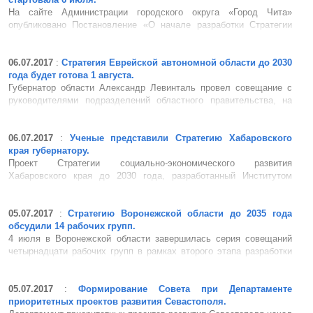
На сайте Администрации городского округа «Город Чита»
опубликовано Постановление «О начале разработки Стратегии
социально-экономического развития городского округа «Город
Чита» до 2030 года». Постановлением определен срок начала
разработки Стратегии – 06 июл...
06.07.2017
:
Стратегия Еврейской автономной области до 2030
года будет готова 1 августа.
Губернатор области Александр Левинталь провел совещание с
руководителями подразделений областного правительства, на
котором обсуждался проект Стратегии социально-экономического
развития Еврейской автономной области до 2030 года. Задачей
обсуждения была окончательная доработка Стратегии с учётом
06.07.2017
:
Ученые представили Стратегию Хабаровского
всех...
края губернатору.
Проект Стратегии социально-экономического развития
Хабаровского края до 2030 года, разработанный Институтом
экономических исследований ДВО РАН, прошел широкое
общественное обсуждение и был представлен губернатору
региона Вячеславу Шпорту. Ключевыми задачами стратегии
05.07.2017
:
Стратегию Воронежской области до 2035 года
обозначен выход на лидирующие по...
обсудили 14 рабочих групп.
4 июля в Воронежской области завершилась серия совещаний
четырнадцати рабочих групп в рамках второго этапа разработки
проекта Стратегии социально-экономического развития
Воронежской области на период до 2035 года. Всего в
обсуждениях приняли участие более шестисот человек. По
05.07.2017
:
Формирование Совета при Департаменте
итогам обсуждения выраб...
приоритетных проектов развития Севастополя.