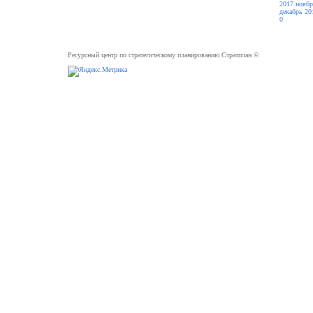
2017
ноябр
декабрь 20
0
Ресурсный центр по стратегическому планированию Стратплан ©