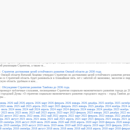
хив новостей / События
ь 2025
:
Заседание президиума Совета по стратегическому планированию Свердловской области.
ию врио губернатора Свердловской области Дениса Паслера заседание президиума Совета по стратегичес
 июня провёл первый заместитель губернатора Свердловской области Алексей Шмыков. Участники заседа
й реализации Стратегии, а также м...
:
Стратегия достижения целей устойчивого развития Омской области до 2030 года.
 Омской области Виталий Хоценко утвердил Стратегию по достижению целей устойчивого развития регион
ии со Стратегией область будет развиваться в ближайшие пять лет с заботой об экономике, экологии и лю
скую область удобным и ком...
:
Обсуждение Стратегии развития Тамбова до 2036 года.
проведут публичные слушания, посвященные Стратегии социально-экономического развития города до 2
 городской Думы «О стратегии социально-экономического развития городского округа – город Тамбов до
ры...
июнь 2026
май 2026
апрель 2026
март 2026
февраль 2026
январь 2026
декабрь 2025
ноябрь 2025
октябр
2025
июнь 2025
май 2025
апрель 2025
март 2025
февраль 2025
январь 2025
декабрь 2024
ноябрь 2024
о
4
июль 2024
июнь 2024
май 2024
апрель 2024
март 2024
февраль 2024
январь 2024
декабрь 2023
ноябрь 
т 2023
июль 2023
июнь 2023
май 2023
апрель 2023
март 2023
февраль 2023
январь 2023
декабрь 2022
но
022
август 2022
июль 2022
июнь 2022
май 2022
апрель 2022
март 2022
февраль 2022
январь 2022
декабр
брь 2021
август 2021
июль 2021
июнь 2021
май 2021
апрель 2021
март 2021
февраль 2021
январь 2021
д
20
сентябрь 2020
август 2020
июль 2020
июнь 2020
май 2020
апрель 2020
март 2020
февраль 2020
январ
рь 2019
сентябрь 2019
август 2019
июль 2019
июнь 2019
май 2019
апрель 2019
март 2019
февраль 2019
8
октябрь 2018
сентябрь 2018
август 2018
июль 2018
июнь 2018
май 2018
апрель 2018
март 2018
феврал