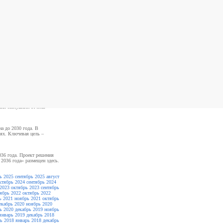
поиск
кому планированию в
ния заслушали отчеты
а до 2030 года. В
дях. Ключевая цель –
036 года. Проект решения
 2036 года» размещен здесь.
ь 2025
сентябрь 2025
август
ктябрь 2024
сентябрь 2024
2023
октябрь 2023
сентябрь
ябрь 2022
октябрь 2022
ь 2021
ноябрь 2021
октябрь
екабрь 2020
ноябрь 2020
ь 2020
декабрь 2019
ноябрь
январь 2019
декабрь 2018
ь 2018
январь 2018
декабрь