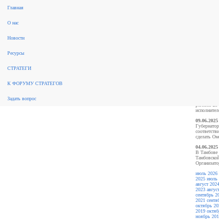
Главная
О нас
Рынок консалтинга
События
Разработка стратегий
Новые
Новости
стратегии
Реализация стратегий
ФЗ 172
Законодательство
За
Ар
рубежом
Научные публикации, обзоры
Форум стратегов
Рейтинги
Архив новостей
Ресурсы
СТРАТЕГИ
июн
К ФОРУМУ СТРАТЕГОВ
26.06.2025
Задать вопрос
По поручен
регионе 25
исполнителе
09.06.2025
Губернатор
соответств
сделать Ом
04.06.2025
В Тамбове 
Тамбовской
Организато
июль 2026
2025
июль 
август 202
2023
авгус
сентябрь 2
2021
сентя
октябрь 20
2019
октяб
ноябрь 201