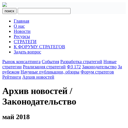
поиск
Главная
О нас
Новости
Ресурсы
СТРАТЕГИ
К ФОРУМУ СТРАТЕГОВ
Задать вопрос
Рынок консалтинга
События
Разработка стратегий
Новые
стратегии
Реализация стратегий
ФЗ 172
Законодательство
За
рубежом
Научные публикации, обзоры
Форум стратегов
Рейтинги
Архив новостей
Архив новостей /
Законодательство
май 2018