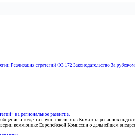
тегии
Реализация стратегий
ФЗ 172
Законодательство
За рубежом
егий» на региональное развитие.
общение о том, что группа экспертов Комитета регионов подго
ддверии коммюнике Европейской Комиссии о дальнейшем внедрен