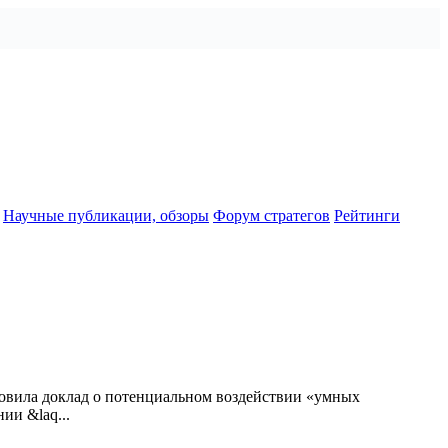
Научные публикации, обзоры
Форум стратегов
Рейтинги
товила доклад о потенциальном воздействии «умных
ии &laq...