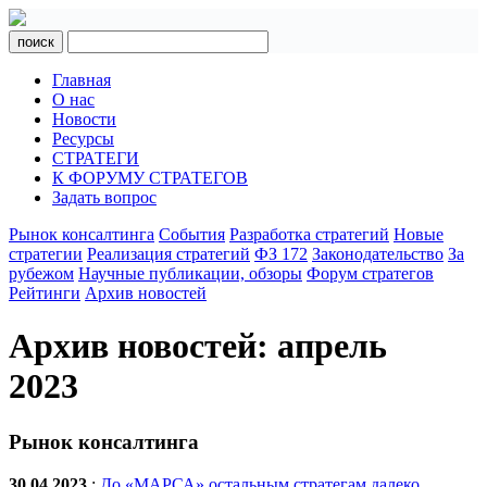
поиск
Главная
О нас
Новости
Ресурсы
СТРАТЕГИ
К ФОРУМУ СТРАТЕГОВ
Задать вопрос
Рынок консалтинга
События
Разработка стратегий
Новые
стратегии
Реализация стратегий
ФЗ 172
Законодательство
За
рубежом
Научные публикации, обзоры
Форум стратегов
Рейтинги
Архив новостей
Архив новостей: апрель
2023
Рынок консалтинга
30.04.2023
:
До «МАРСА» остальным стратегам далеко.