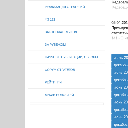
Федерал
РЕАЛИЗАЦИЯ СТРАТЕГИЙ
Федераци
округа; с
ФЗ 172
05.04.201
Президе
ЗАКОНОДАТЕЛЬСТВО
статисти
141 «О н
статистич
ЗА РУБЕЖОМ
НАУЧНЫЕ ПУБЛИКАЦИИ, ОБЗОРЫ
июль 20
декабрь
ФОРУМ СТРАТЕГОВ
июнь 20
декабрь
РЕЙТИНГИ
июнь 20
декабрь
АРХИВ НОВОСТЕЙ
июнь 20
декабрь
июнь 20
декабрь