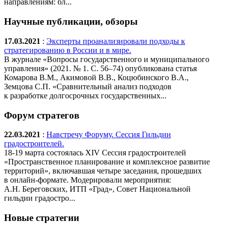
направлениям: бл...
Научные публикации, обзоры
17.03.2021
:
Эксперты проанализировали подходы к
стратегированию в России и в мире.
В журнале «Вопросы государственного и муниципального
управления» (2021. № 1. С. 56–74) опубликована статья
Комарова В.М., Акимовой В.В., Коцюбинского В.А.,
Земцова С.П. «Сравнительный анализ подходов
к разработке долгосрочных государственных...
Форум стратегов
22.03.2021
:
Навстречу Форуму. Сессия Гильдии
градостроителей.
18-19 марта состоялась XIV Сессия градостроителей
«Пространственное планирование и комплексное развитие
территорий», включавшая четыре заседания, прошедших
в онлайн-формате. Модерировали мероприятия:
А.Н. Береговских, ИТП «Град», Совет Национальной
гильдии градостро...
Новые стратегии