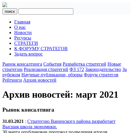
поиск
Главная
О нас
Новости
Ресурсы
СТРАТЕГИ
К ФОРУМУ СТРАТЕГОВ
Задать вопрос
Рынок консалтинга
События
Разработка стратегий
Новые
стратегии
Реализация стратегий
ФЗ 172
Законодательство
За
рубежом
Научные публикации, обзоры
Форум стратегов
Рейтинги
Архив новостей
Архив новостей: март 2021
Рынок консалтинга
31.03.2021
:
Стратегию Ванинского района разработает
Высшая школа экономики.
30 марта опубликован протокол подведения итогов