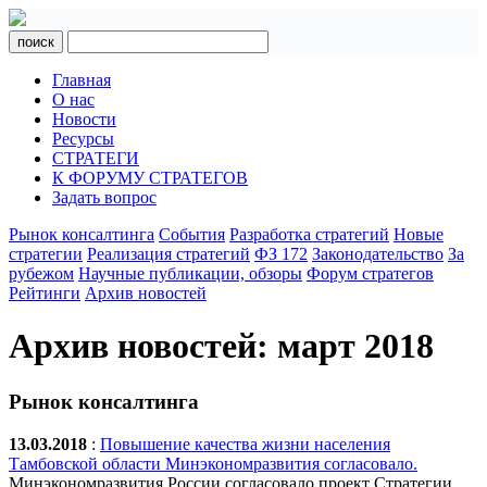
поиск
Главная
О нас
Новости
Ресурсы
СТРАТЕГИ
К ФОРУМУ СТРАТЕГОВ
Задать вопрос
Рынок консалтинга
События
Разработка стратегий
Новые
стратегии
Реализация стратегий
ФЗ 172
Законодательство
За
рубежом
Научные публикации, обзоры
Форум стратегов
Рейтинги
Архив новостей
Архив новостей: март 2018
Рынок консалтинга
13.03.2018
:
Повышение качества жизни населения
Тамбовской области Минэкономразвития согласовало.
Минэкономразвития России согласовало проект Стратегии