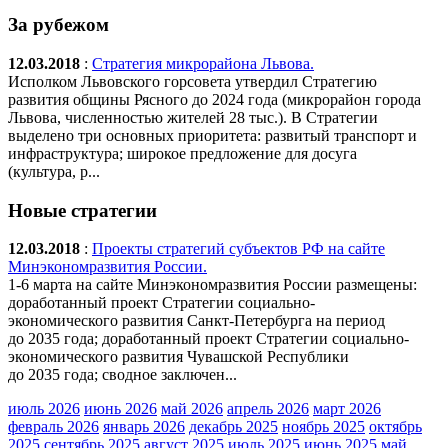
За рубежом
12.03.2018
:
Стратегия микрорайона Львова.
Исполком Львовского горсовета утвердил Стратегию
развития общины Рясного до 2024 года (микрорайон города
Львова, численностью жителей 28 тыс.). В Стратегии
выделено три основных приоритета: развитый транспорт и
инфраструктура; широкое предложение для досуга
(культура, р...
Новые стратегии
12.03.2018
:
Проекты стратегий субъектов РФ на сайте
Минэкономразвития России.
1-6 марта на сайте Минэкономразвития России размещены:
доработанный проект Стратегии социально-
экономического развития Санкт-Петербурга на период
до 2035 года; доработанный проект Стратегии социально-
экономического развития Чувашской Республики
до 2035 года; сводное заключен...
июль 2026
июнь 2026
май 2026
апрель 2026
март 2026
февраль 2026
январь 2026
декабрь 2025
ноябрь 2025
октябрь
2025
сентябрь 2025
август 2025
июль 2025
июнь 2025
май