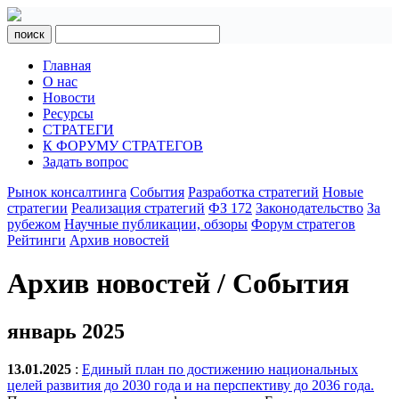
поиск
Главная
О нас
Новости
Ресурсы
СТРАТЕГИ
К ФОРУМУ СТРАТЕГОВ
Задать вопрос
Рынок консалтинга
События
Разработка стратегий
Новые
стратегии
Реализация стратегий
ФЗ 172
Законодательство
За
рубежом
Научные публикации, обзоры
Форум стратегов
Рейтинги
Архив новостей
Архив новостей / События
январь 2025
13.01.2025
:
Единый план по достижению национальных
целей развития до 2030 года и на перспективу до 2036 года.