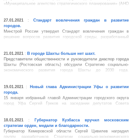
«Муниципальное агентство стратегического планирования» (АНО
«МАСП»). Задача агентства – консолидировать усилия
городского сообщества, региональных властей и
межмуниципальных организаций в работе по развитию местн...
27.01.2021
:
Стандарт вовлечения граждан в развитие
городов.
Минстрой России утвердил Стандарт вовлечения граждан в
решение вопросов развития городской среды, разработанный
совместно с Агентством стратегических инициатив. Документ
позволит региональным властям повысить качество городской
среды с учетом особенностей территорий и мнения жителей. Это
21.01.2021
:
В городе Шахты больше нет шахт.
н...
Представители общественности и руководители диаспор города
Шахты (Ростовская область) обсудили Стратегию социально-
экономического развития города Шахты до 2030 года.
О современных тенденциях развития рассказал директор
департамента экономики города Шахты Владимир Горшков: одна
из них ...
19.01.2021
:
Новый глава Администрации Уфы о развитии
города.
15 января избранный главой Администрации городского округа
город Уфа Сергей Греков на заседании депутатов Совета
городского округа город Уфа Республики Башкортостан
представил видение дальнейшего социально-экономического
развития Уфы. «Нам жизненно важно сегодня представлять
18.01.2021
:
Губернатор Кузбасса вручил московским
контуры того, каки...
стратегам орден, медали и благодарности.
Губернатор Кемеровской области Сергей Цивилев наградил
группу разработчиков Стратегии социально-экономического