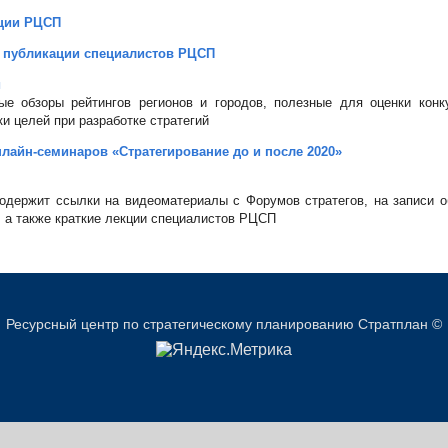
ции РЦСП
 публикации специалистов РЦСП
и
ые обзоры рейтингов регионов и городов, полезные для оценки конк
ки целей при разработке стратегий
лайн-семинаров «Стратегирование до и после 2020»
одержит ссылки на видеоматериалы с Форумов стратегов, на записи о
 а также краткие лекции специалистов РЦСП
Ресурсный центр по стратегическому планированию Стратплан ©