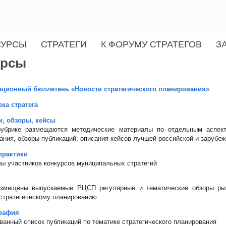
СУРСЫ
СТРАТЕГИ
К ФОРУМУ СТРАТЕГОВ
З
урсы
ционный бюллетень «Новости стратегического планирования»
ка стратега
, обзоры, кейсы
убрике размещаются методические материалы по отдельным аспект
ания, обзоры публикаций, описания кейсов лучшей российской и зарубеж
практики
ы участников конкурсов муниципальных стратегий
азмещены выпускаемые РЦСП регулярные и тематические обзоры рын
 стратегическому планированию
рафия
ванный список публикаций по тематике стратегического планирования