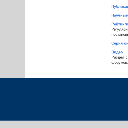
Публика
Научные
Рейтинг
Регулярн
постанов
Серия он
Видео
Раздел с
форумов,