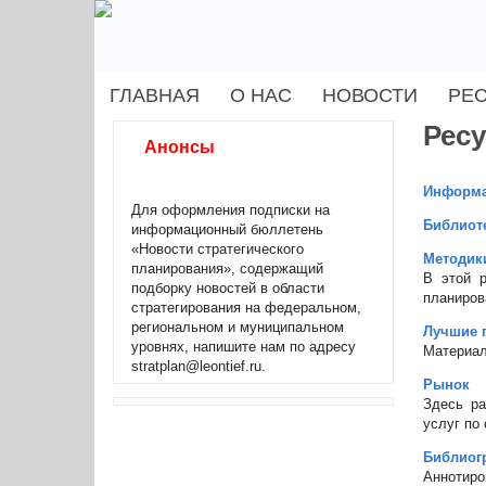
ГЛАВНАЯ
О НАС
НОВОСТИ
РЕ
Рес
Анонсы
Информа
Для оформления подписки на
Библиоте
информационный бюллетень
«Новости стратегического
Методики
планирования», содержащий
В этой р
подборку новостей в области
планиров
стратегирования на федеральном,
региональном и муниципальном
Лучшие 
уровнях, напишите нам по адресу
Материал
stratplan@leontief.ru.
Рынок
Здесь р
услуг по
Библиог
Аннотиро